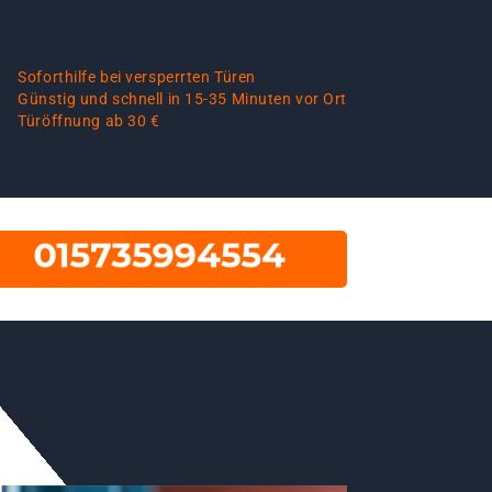
Soforthilfe bei versperrten Türen
Günstig und schnell in 15-35 Minuten vor Ort
Türöffnung ab 30 €