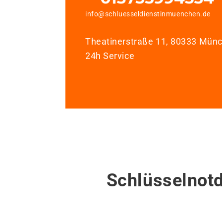
info@schluesseldienstinmuenchen.de
Theatinerstraße 11, 80333 Mün
24h Service
Schlüsselnotd