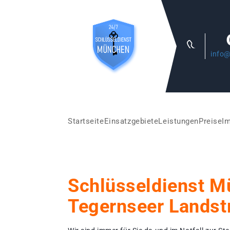
info@
Startseite
Einsatzgebiete
Leistungen
Preise
I
Schlüsseldienst 
Tegernseer Landst