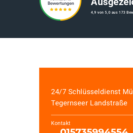
Ausgezei
4,9 von 5,0 aus 173 Be
24/7 Schlüsseldienst M
Tegernseer Landstraße
Kontakt