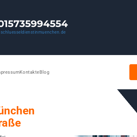
schluesseldienstinmuenchen.de
mpressum
Kontakte
Blog
München
raße