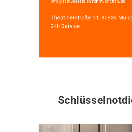
info@schluesseldienstinmuenchen.de
Theatinerstraße 11, 80333 Mün
24h Service
Schlüsselnotdi