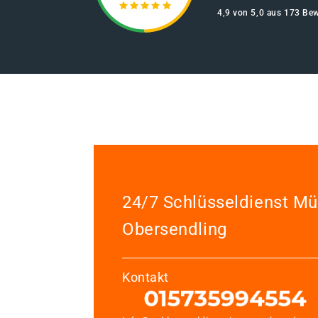
4,9 von 5,0 aus 173 Be
24/7 Schlüsseldienst M
Obersendling
Kontakt