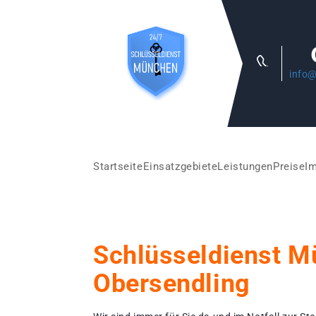
info@
Startseite
Einsatzgebiete
Leistungen
Preise
I
Schlüsseldienst 
Obersendling