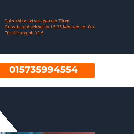
Soforthilfe bei versperrten Türen
Günstig und schnell in 15-35 Minuten vor Ort
Türöffnung ab 30 €