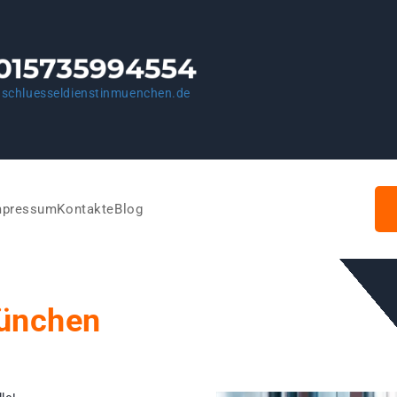
schluesseldienstinmuenchen.de
mpressum
Kontakte
Blog
München