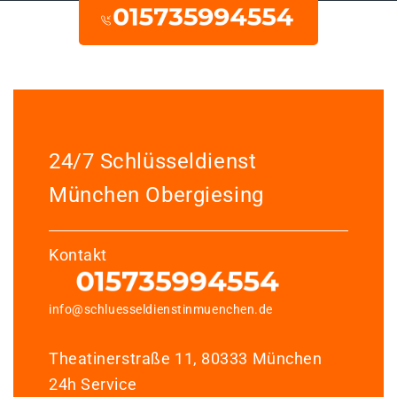
24/7 Schlüsseldienst
München Obergiesing
Kontakt
info@schluesseldienstinmuenchen.de
Theatinerstraße 11, 80333 München
24h Service