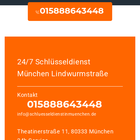
24/7 Schlüsseldienst
München Lindwurmstraße
Kontakt
info@schluesseldienstinmuenchen.de
Theatinerstraße 11, 80333 München