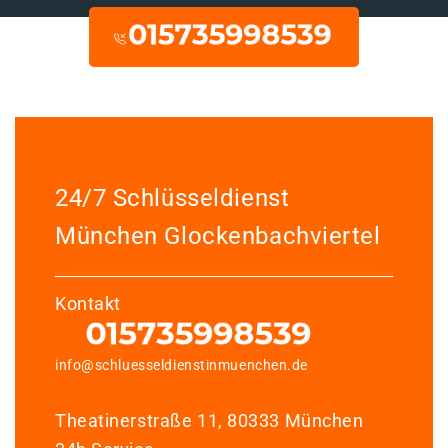
24/7 Schlüsseldienst
München Glockenbachviertel
Kontakt
info@schluesseldienstinmuenchen.de
Theatinerstraße 11, 80333 München