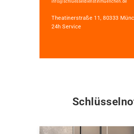
info@schluesseldienstinmuenchen.de
Theatinerstraße 11, 80333 Mün
24h Service
Schlüsselno