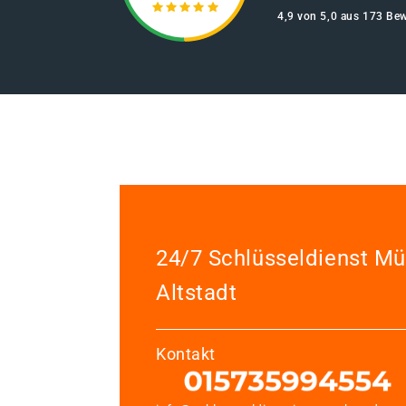
4,9 von 5,0 aus 173 Be
24/7 Schlüsseldienst M
Altstadt
Kontakt