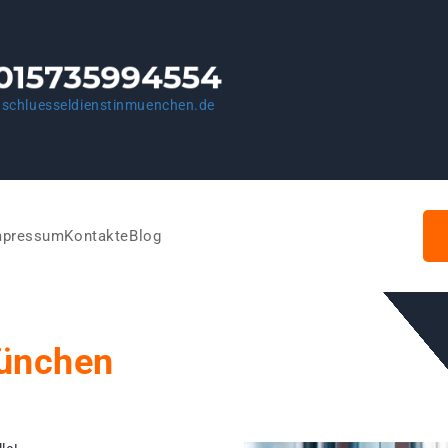
schluesseldienstinmuenchen.de
mpressum
Kontakte
Blog
München