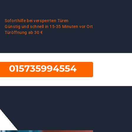
Soforthilfe bei versperrten Türen
Günstig und schnell in 15-35 Minuten vor Ort
Türöffnung ab 30 €